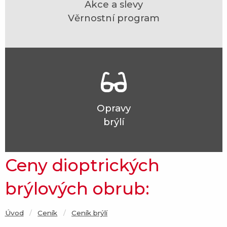
Akce a slevy
Věrnostní program
Opravy
brýlí
Ceny dioptrických
brýlových obrub:
Úvod
Ceník
Current:
Ceník brýlí