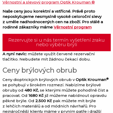
Věrnostní a slevový program Optik Krouman ®
Naše ceny jsou korektní a vstřícné. Právě proto
neposkytujeme nesmyslně vysoké celoroční slevy
z uměle nadhodnocených cen na zboží. Pro stálé a
rodinné zákazníky máme
Věrnostní program
Rezervujte si u nás termín vyšetření zraku
nebo výběru brýlí
A nyní navíc:
můžete využít červené rezervační
tlačítko. Nebudete mít žádnou čekací dobu.
Ceny brýlových obrub
®
Ceny dioptrických brýlových obrub v
Optik Krouman
se pohybují v širokém rozmezí. Nabízíme brýlové
obruby od
480 Kč,
se kterými můžete pohodlně číst a
pracovat. Od
1680 Kč
již můžeme nabídnout opravdu
pěkné brýle. Od
2.500 Kč
pak můžete mít brýle
z lehčích materiálů a od módních návrhařů. Pro
nejnáročnější klienty máme v prvním patře i dražší