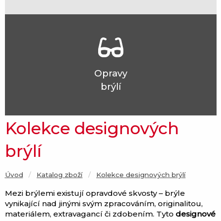
Opravy
brýlí
Kolekce designových
brýlí
Úvod
Katalog zboží
Current:
Kolekce designových brýlí
Mezi brýlemi existují opravdové skvosty – brýle
vynikající nad jinými svým zpracováním, originalitou,
materiálem, extravagancí či zdobením. Tyto
designové