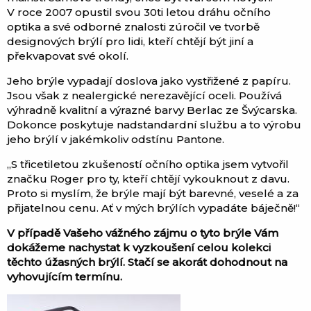
V roce 2007 opustil svou 30ti letou dráhu očního
optika a své odborné znalosti zúročil ve tvorbě
designových brýlí pro lidi, kteří chtějí být jiní a
překvapovat své okolí.
Jeho brýle vypadají doslova jako vystřižené z papíru.
Jsou však z nealergické nerezavějící oceli. Používá
výhradně kvalitní a výrazné barvy Berlac ze Švýcarska.
Dokonce poskytuje nadstandardní službu a to výrobu
jeho brýlí v jakémkoliv odstínu Pantone.
„S třicetiletou zkušeností očního optika jsem vytvořil
značku Roger pro ty, kteří chtějí vykouknout z davu.
Proto si myslím, že brýle mají být barevné, veselé a za
přijatelnou cenu. Ať v mých brýlích vypadáte báječně!“
V případě Vašeho vážného zájmu o tyto brýle Vám
dokážeme nachystat k vyzkoušení celou kolekci
těchto úžasných brýlí. Stačí se akorát dohodnout na
vyhovujícím termínu.