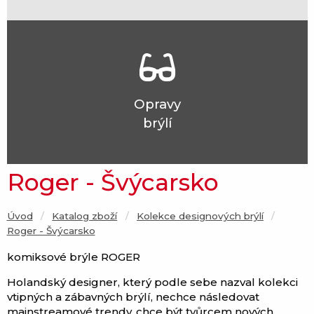
Opravy
brýlí
Roger - Švýcarsko
Úvod
Katalog zboží
Kolekce designových brýlí
Current:
Roger - Švýcarsko
komiksové brýle ROGER
Holandský designer, který podle sebe nazval kolekci
vtipných a zábavných brýlí, nechce následovat
mainstreamové trendy, chce být tvůrcem nových.