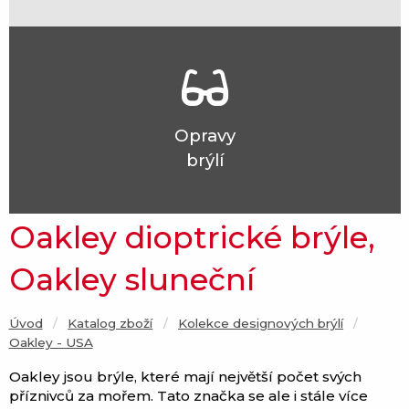
Opravy
brýlí
Oakley dioptrické brýle,
Oakley sluneční
Úvod
Katalog zboží
Kolekce designových brýlí
Current:
Oakley - USA
Oakley jsou brýle, které mají největší počet svých
příznivců za mořem. Tato značka se ale i stále více