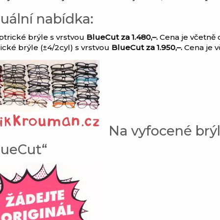
uální nabídka:
ptrické brýle s vrstvou
BlueCut za 1.480,–.
Cena je včetně o
ické brýle (±4/2cyl) s vrstvou
BlueCut za 1.950,–.
Cena je v
Na vyfocené brýle
lueCut“