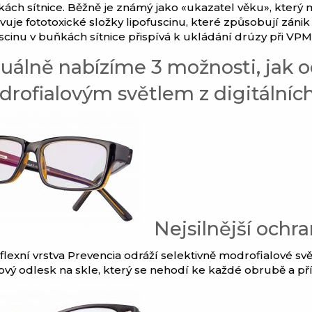
kách sítnice. Běžně je známý jako «ukazatel věku», který m
tivuje fototoxické složky lipofuscinu, které způsobují zán
uscinu v buňkách sítnice přispívá k ukládání drúzy při VP
uálně nabízíme 3 možnosti, jak o
rofialovým světlem z digitálníc
Nejsilnější ochra
flexní vrstva Prevencia odráží selektivně modrofialové sv
vý odlesk na skle, který se nehodí ke každé obrubě a příle