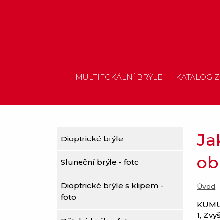
MULTIFOKÁLNÍ BRÝLE
KATALOG Z
Jak
Dioptrické brýle
ob
Sluneční brýle - foto
Dioptrické brýle s klipem -
Úvod
foto
KUMU
1, Zv