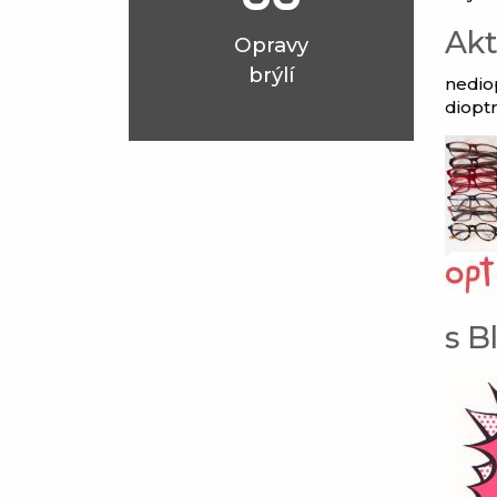
Akt
Opravy
brýlí
nedio
dioptr
s B