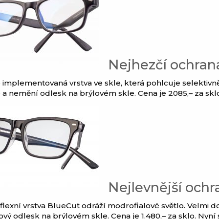
Nejhezčí ochran
e implementovaná vrstva ve skle, která pohlcuje selektivn
 a nemění odlesk na brýlovém skle. Cena je 2085,– za skl
Nejlevnější ochr
flexní vrstva BlueCut odráží modrofialové světlo. Velmi d
vý odlesk na brýlovém skle. Cena je 1.480,– za sklo. Nyní