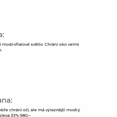
a:
ě modrofialové světlo. Chrání oko velmi
o.
ana:
obře chrání oči, ale má výraznější modrý
 sleva 33% 980,–