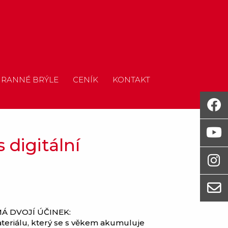
RANNÉ BRÝLE
CENÍK
KONTAKT
s digitální
Á DVOJÍ ÚČINEK:
teriálu, který se s věkem akumuluje