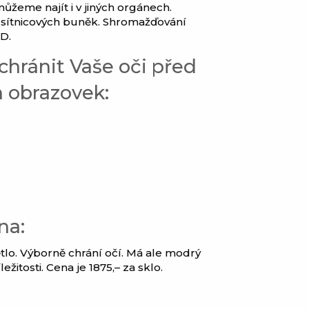
ůžeme najít i v jiných orgánech.
ik sítnicových buněk. Shromažďování
MD.
chránit Vaše oči před
h obrazovek:
na:
ětlo. Výborně chrání očí. Má ale modrý
žitosti. Cena je 1875,– za sklo.