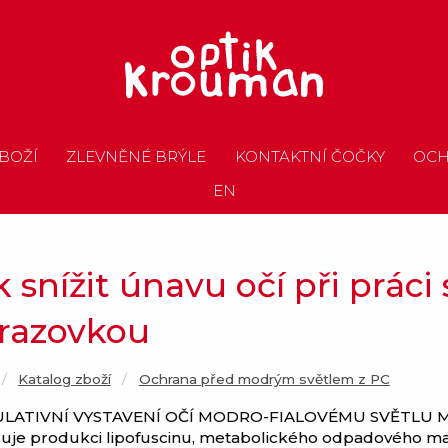
BOŽÍ
ZLEVNĚNÉ BRÝLE
KONTAKTNÍ ČOČKY
OCH
EN
 snížit únavu očí při práci 
razovkou
Katalog zboží
Current:
Ochrana před modrým světlem z PC
LATIVNÍ VYSTAVENÍ OČÍ MODRO-FIALOVÉMU SVĚTLU M
yšuje produkci lipofuscinu, metabolického odpadového ma