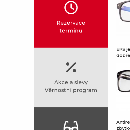
Rezervace
termínu
EPS j
dobře
Akce a slevy
Věrnostní program
Antire
zbytko