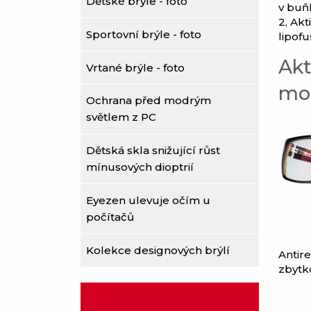
Dětské brýle - foto
v buň
2, Ak
Sportovní brýle - foto
lipof
Akt
Vrtané brýle - foto
mod
Ochrana před modrým
světlem z PC
Dětská skla snižující růst
mínusových dioptrií
Eyezen ulevuje očím u
počítačů
Kolekce designových brýlí
Antire
zbytko