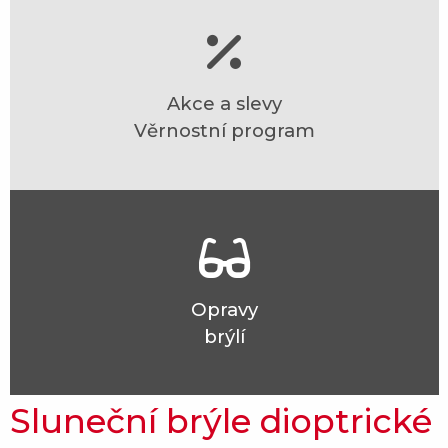
Akce a slevy
Věrnostní program
Opravy
brýlí
Sluneční brýle dioptrické