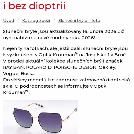
i bez dioptrií
Úvod
Katalog zboží
Current:
Sluneční brýle - foto
Sluneční brýle jsou aktualizovány 16. února 2026. Již
nyní nabízíme nové modely roku 2026!
Nejen ty na fotkách, ale ještě další sluneční brýle jsou
®
k vyzkoušení v Optik Krouman
na Josefské 1 v Brně.
V prodeji aktuální kolekce slunečních brýlí značek
RAY BAN, POLAROID, PORSCHE DESIGN, Oakley,
Vogue, Boss…
Do většiny modelů lze zabrousit zatmavená dioptrická
skla. O podrobnostech se informujte v Optik
®
Krouman
.